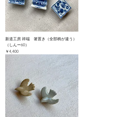
新道工房 祥端 箸置き（全部柄が違う）
（しんー60）
価格
￥4,400