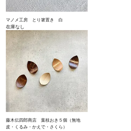
マノメ工房 とり箸置き 白
在庫なし
藤木伝四郎商店 葉枝おき５個（無地
皮・くるみ・かえで・さくら）