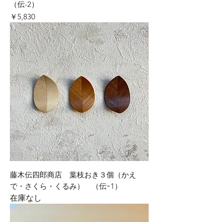
（伝-2）
価格
￥5,830
藤木伝四郎商店 葉枝おき３個（かえ
で・さくら・くるみ） （伝ｰ1）
在庫なし