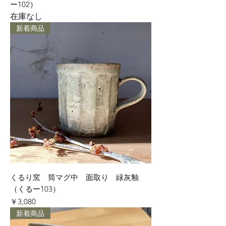
ー102）
在庫なし
新着商品
くるり窯 筒マグ中 面取り 緑灰釉
（くるー103）
価格
￥3,080
新着商品