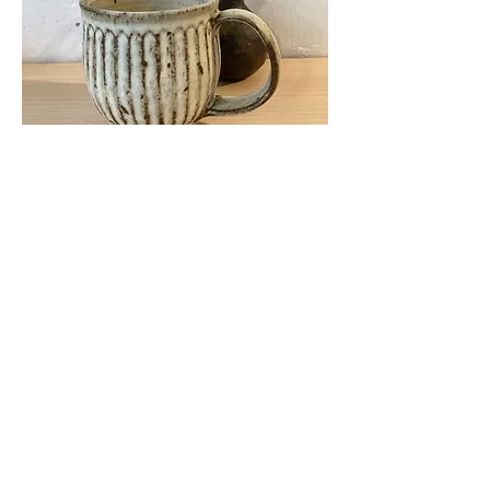
くるり窯 丸マグ 中 鎬 白
在庫なし