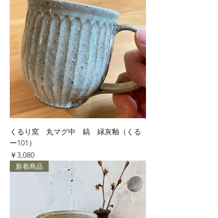
くるり窯 丸マグ中 鎬 緑灰釉（くる
ー101）
価格
￥3,080
新着商品