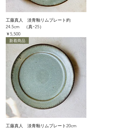
工藤真人 淡青釉リムプレート約
24.5cm （真ｰ25）
価格
￥5,500
新着商品
工藤真人 淡青釉リムプレート20cm