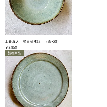
工藤真人 淡青釉浅鉢 （真ｰ28）
価格
￥3,850
新着商品