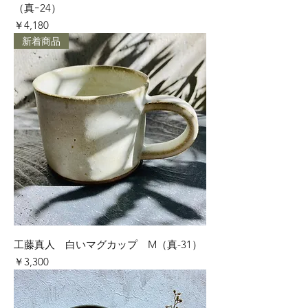
（真ｰ24）
価格
￥4,180
新着商品
工藤真人 白いマグカップ M（真-31）
価格
￥3,300