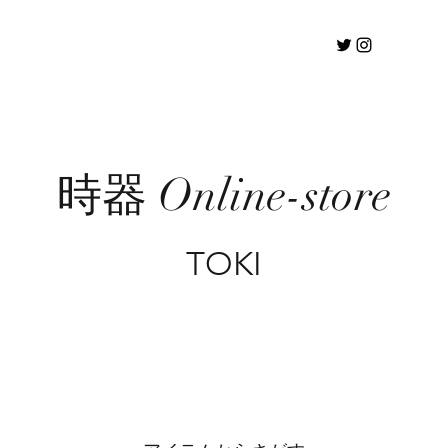
時器 Online-store
TOKI