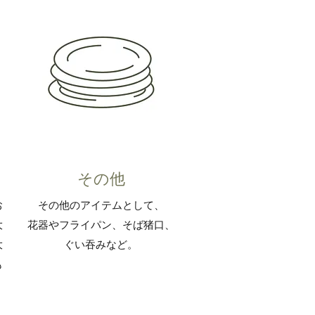
​​その他
お
その他のアイテムとして、
大
花器やフライパン、そば猪口、
大
ぐい吞みなど。
も