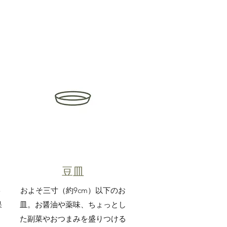
​​豆皿
5
​およそ三寸（約9cm）以下のお
果
皿。お醤油や薬味、ちょっとし
、
た副菜やおつまみを盛りつける