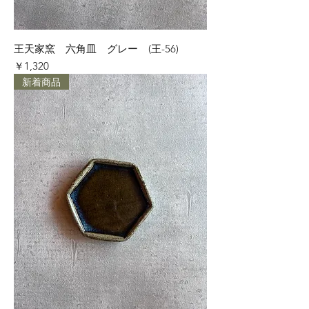
王天家窯 六角皿 グレー (王-56)
価格
￥1,320
新着商品