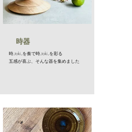
​ 時器
時₋toki₋を奏で時₋toki₋を彩る
五感が喜ぶ、そんな器を集めました