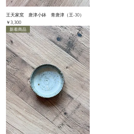
王天家窯 唐津小鉢 青唐津（王-30）
価格
￥3,300
新着商品