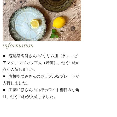
​information
■ 森脇製陶所さんの8寸リム皿（氷）、ビ
アマグ、マグカップ大（若苗）、他うつわ6
点が入荷しました。
■ 青柳あづみさんのカラフルなプレートが
入荷しました。
■ 工藤和彦さんの白樺ホワイト櫛目８寸角
皿、他うつわが入荷しました。​​​​