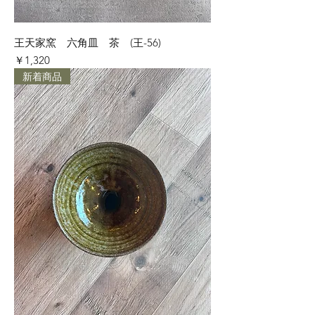
王天家窯 六角皿 茶 (王-56)
価格
￥1,320
新着商品